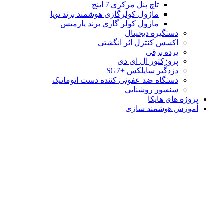
تاچ پنل مرکزی 7 اینچ
ماژول کولرگازی هوشمند برند تویا
ماژول کولر گازی برند پارمیس
دستگیره دیجیتال
اکسس کنترل اثر انگشتی
پرده برقی
پروژکتور ال ای دی
دزدگیر سایلکس +SG7
دستگاه ضد عفونی کننده دست اتوماتیک
سنسور روشنایی
پروژه های هایکا
آموزش هوشمند سازی