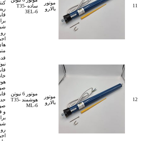
موتور
کنت
11
ساده T35-
بالارو
ریس
3EL-6
قاب
برا
شید
روم
اجر
متر
نیو
قاب
خان
هوش
صور
موتور 6 نیوتن
قاب
موتور
12
هوشمند T35-
حد ب
بالارو
ML-6
صور
و ق
برا
شید
روم
اجر