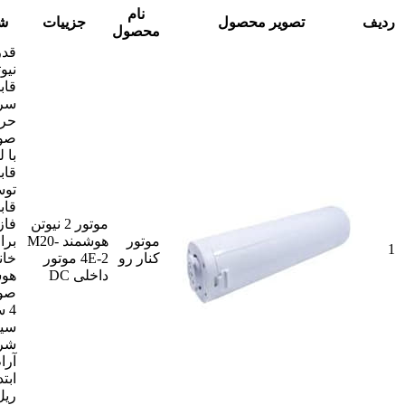
نام
ردیف
تصویر محصول
جزییات
شر
محصول
نیو
قاب
سر
حرک
صور
با 
قاب
توس
قاب
موتور 2 نیوتن
فاز
موتور
هوشمند M20-
برا
1
کنار رو
4E-2 موتور
خان
داخلی DC
هوش
سیم
شرو
آرا
ابتد
ریل