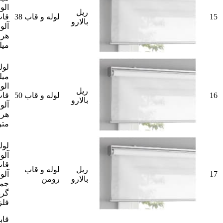
الو
ریل
15
لوله و قاب 38
قاب
بالارو
آلو
میل
میل
الو
ریل
16
لوله و قاب 50
قاب
بالارو
آلو
متر
آلو
قا
ریل
لوله و قاب
17
آلو
بالارو
رومن
جمع
گرد
فلز