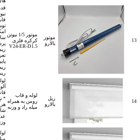
های 50میل
نیو
قاب
توس
امک
موتور 1/5 نیوتن
موتور
سای
13
کرکره فلزی
بالارو
پرد
V24-ER-D1.5
ريم
تعر
پای
ریم
ریس
آلو
قاب
لوله و قاب
ريل
* ن
14
رومن به همراه
بالارو
هرز
میله راد و وزنه
عدد
وزن
میل