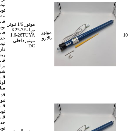
توس
توی
تنظ
قاب
موتور 1/6 نیوتن
توس
تویا K25-3E-
موتور
قاب
1.6-26TUYA
10
بالارو
حد ب
موتورداخلی
توس
DC
دار
ریس
قاب
برا
شید
قاب
میل
نیو
قاب
توس
قاب
حد ب
توس
موتور 6 نیوتن