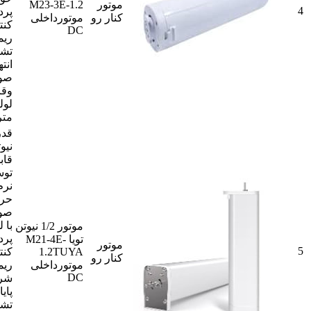
موتور
M23-3E-1.2
4
پرد
کنار رو
موتورداخلی
کنت
DC
ریم
تشخ
انت
صور
وقا
متر
نیو
قاب
توس
نرم
حرک
صور
با 
موتور 1/2 نیوتن
پرد
تویا M21-4E-
موتور
5
1.2TUYA
کنت
کنار رو
موتورداخلی
ریم
DC
شرو
پای
تشخ