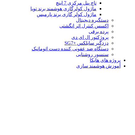
تاچ پنل مرکزی 7 اینچ
ماژول کولرگازی هوشمند برند تویا
ماژول کولر گازی برند پارمیس
دستگیره دیجیتال
اکسس کنترل اثر انگشتی
پرده برقی
پروژکتور ال ای دی
دزدگیر سایلکس +SG7
دستگاه ضد عفونی کننده دست اتوماتیک
سنسور روشنایی
پروژه های هایکا
آموزش هوشمند سازی