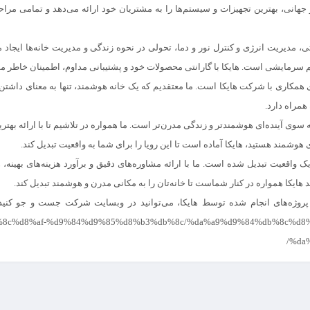
ر جهانی، بهترین تجهیزات و سیستم‌ها را به مشتریان خود ارائه می‌دهد و تمامی مر
تی، مدیریت انرژی و کنترل نور و دما، تحولی در نحوه زندگی و مدیریت خانه‌ها ایجا
سرمایشی است. هایکا با گارانتی محصولات خود و پشتیبانی مداوم، اطمینان خاطر مش
مکاری با شرکت هایکا است. ما معتقدیم که یک خانه هوشمند، تنها به معنای داشتن تج
همراه دارد.
 سوی آینده‌ای هوشمندتر و زندگی مدرن‌تر است. ما همواره در تلاشیم تا با ارائه بهتر
ای هوشمند هستید، هایکا آماده است تا این رویا را برای شما به واقعیت تبدیل کند.
ک واقعیت تبدیل شده است. ما با ارائه مشاوره‌های دقیق و برآورد هزینه‌های بهینه، هم
د
هایکا همواره در کنار شماست تا خانه‌تان را به مکانی مدرن و هوشمند تبدیل کند.
b%8c%d8%af-%d9%84%d9%85%d8%b3%db%8c/%da%a9%d9%84%db%8c%d8
%da