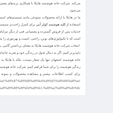
می‌کند.
شرکت خانه هوشمند
هایکا با همکاری برندهای معتب
می‌شود.
ما در هایکا با ارائه محصولات متنوعی مانند سیستم‌های امنی
استفاده از
کلید هوشمند کولر آبی
برای کنترل راحت‌تر سیستم 
خدمات پس از فروش گسترده و پشتیبانی فنی از دیگر مزایای ه
است که با تکنولوژی‌های نوین، راحتی، امنیت و بهره‌وری را به 
انتخاب
شرکت خانه هوشمند
هایکا به معنای برداشتن گامی به
دلپذیرتر کنیم. اگر به دنبال تحول در زندگی خود و تجربه خانه‌
خانه هوشمند اصفهان
تنها یک شعار نیست، بلکه با هایکا به ی
زندگی هوشمند را برای شما فراهم کنیم.
شرکت خانه هوشمن
%af-%d9%87%d9%88%d8%b4%d9%85%d9%86%d8%af-
%a9%d9%88%d9%84%d8%b1-%d8%a2%d8%a8%db%8c/