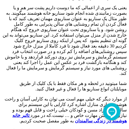
یعنی یک سری از اعمالی که ما دوست داریم پشت سر هم و یا
بصورت زمانبندی شده انجام شود سناریو خانه هوشمند میگویند. به
طور مثال یک سناریو به عنوان سناریوی مهمان تعریف کنید که با
فعال کردن آن تمام روشنایی های سالن پذیرایی به طور کامل
روشن شود. و یا سناریوی تحت عنوان سناریوی خروج که هنگام
خارج شدن از منزل می‌توان استفاده کرد. این سناریو می‌تواند به این
گونه ای تنظیم بشود که پس از اینکه روی سناریو خروج کلیک
کردیم 30 دقیقه بعد فعال شود تا فرد کاملا از منزل خارج شود
سپس روشنایی‌های اضافه را کم کرده و در صورت انتخاب فرد
سیستم گرمایش و سرمایش نیز روی دورکند قراردهد و یا خاموش
کند و هنگامه بازگشت فرد بر عکس این عمل را اجرا کند یعنی
روشنایی های مورد نیاز و سیستم گرمایش و سرمایش ما را فعال
کند.
شما میتونید در لحظه و هر مکان فقط با یک کلیک از طریق
موبایلتان انواع سناریو ها را فعال و غیر فعال کنید.
از موارد دیگر که خیلی مهم است می توان به کارایی آسان و راحت
هوشمند سازی منازل اشاره کرد کارایی با این سیستم برای
سالمندان افراد مسن و کودکان خیلی راحت و قابل فهم بوده و
نیازی به داشتن مهارت خاص و … نیست.که در مورد
تاثیر خانه
هوشمند در زندگی سالمندان
به طور مفصل صحبت کردیم.