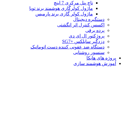
تاچ پنل مرکزی 7 اینچ
ماژول کولرگازی هوشمند برند تویا
ماژول کولر گازی برند پارمیس
دستگیره دیجیتال
اکسس کنترل اثر انگشتی
پرده برقی
پروژکتور ال ای دی
دزدگیر سایلکس +SG7
دستگاه ضد عفونی کننده دست اتوماتیک
سنسور روشنایی
پروژه های هایکا
آموزش هوشمند سازی