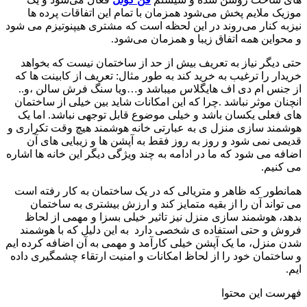
موزیک ملایم پخش می‌شود همزمان با تمام این اتفاقات پرده ها
نیزبه کنار می‌روند در این لحظه است که مشتری هیپنوتیزم می شود
و محواین همه اتفاق زیبا و همزمان می‌شود.
حتی دیگر نیاز به تعریف بیش از حد از ساختمان نیست که بخواهد
خریدار را ترغیب به خرید کند به طور مثال: تعریف از کابینت ها که
از جنس ام دی اف هایگلاس میباشد و…ویا سنگ فرش سالن ،و..
انچنان موثر نباشد .چرا که این امکانات شاید بین خیلی از ساختمان
های فعلی یکسان باشد و خیلی موضوع قابل توجهی نباشد. اما یک
هوشمند سازی منزل ی به عبارتی خانه هوشمند هیچ وقت تکراری و
قدیمی نمی شود و روز به روز فقط به آپشن ها و زیبایی های آن
اضافه می شود که ما در ادامه به چند ویژگی دیگر این خانه ها اشاره
می کنیم.
همانطور که ظاهر و متریالی که در یک ساختمان به کار رفته است
می تواند آن را از بقیه متمایز کند و ارزش بیشتری به ساختمان
بدهد، هوشمند سازی منزل نیز تاثیر خیلی بسزا و مهمی از لحاظ
فروش و حتی استفاده ی شخصی دارد به این دلیل که با هوشمند
شدن منزل، ما یک آپشن خیلی کارآمد و مهمی به آن اضافه کرده ایم
و ساختمان خود را از لحاظ امکانات و امنیت ارتقاء چشمگیری داده
ایم.
فهرست این محتوا