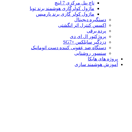
تاچ پنل مرکزی 7 اینچ
ماژول کولرگازی هوشمند برند تویا
ماژول کولر گازی برند پارمیس
دستگیره دیجیتال
اکسس کنترل اثر انگشتی
پرده برقی
پروژکتور ال ای دی
دزدگیر سایلکس +SG7
دستگاه ضد عفونی کننده دست اتوماتیک
سنسور روشنایی
پروژه های هایکا
آموزش هوشمند سازی