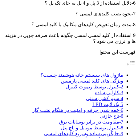
6-دلایل استفاده از 3 پل و 4 پل به جای تک پل ؟
7-نحوه نصب کلیدهای لمسی ؟
8-مدت زمان تعویض کلیدهای مکانیک با کلید لمسی ؟
9-استفاده از کلید لمسی لمسی چگونه باعث صرفه جویی در هزینه
ها و انرزی می شود ؟
فهرست این محتوا
ماژول های سیستم خانه هوشمند چیست؟
ویژگی های کلید لمسی پارمیس
2-کنترل توسط ریموت کنترل
3-کارایی ساده
4-سیم کشی سنتی
5-بک لایت LED
6-خفه شدن جرقه و امنیت در هنگام نشت گاز
6-تاچ خازنی
7-مقاومت در برابر نوسانات برق
8-کنترل توسط موبایل و تاچ پنل
9-جایگزینی ساده وسریع کلیدهای لمسی