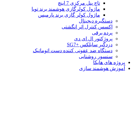
تاچ پنل مرکزی 7 اینچ
ماژول کولرگازی هوشمند برند تویا
ماژول کولر گازی برند پارمیس
دستگیره دیجیتال
اکسس کنترل اثر انگشتی
پرده برقی
پروژکتور ال ای دی
دزدگیر سایلکس +SG7
دستگاه ضد عفونی کننده دست اتوماتیک
سنسور روشنایی
پروژه های هایکا
آموزش هوشمند سازی