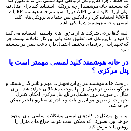
بله قطعا . چرا که پروتکل ارتباطی کلید لمسی می تواند تعیین کند
که سیستم خانه هوشمند از چه پروتکلی استفاده کند برای مثال نمی
توان از یک کلید لمسی WIFI در یک سیستم خانه هوشمند RF یا Z
WAVE استفاده کرد و بالعکس پس حتما باید پروتکل های کلید
لمسی و خانه هوشمند شما یکی باشد.
البته گاها برخی شرکت ها از ماژول های واسطی استفاده می کنند
تا کلید را با پروتکل خود تطبیق دهند ولی این کار عاقلانه نیست چرا
که تجهیزات از برندهای مختلف احتمال دارد باعث نقص در سیستم
شود .
در خانه هوشمند کلید لمسی مهمتر است یا
پنل مرکزی ؟
در بحث خانه هوشمند هر دو این تجهیزات مهم و تاثیر گذار هستند و
هر گونه نقص در هریک از آنها موجب مشکلاتی خواهد شد . برای
مثال در صورت بروز مشکل در تاچ پنل مرکزی امکان کنترل
تجهیزات از طریق موبایل و تبلت و یا اجرای سناریو ها غیر ممکن
خواهد شد.
اما بروز مشکل در کلیدهای لمسی مشکلات اساسی تری بوجود
خواهد آورد بصورتی که ممکن است نتوانید چراغ های منزل را
روشن یا خاموش کید .