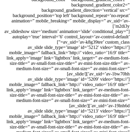
background_gradient_color2=”
background_gradient_direction=’vertical’ src=”
background_position=’top left’ background_repeat=’no-repeat’
animation=” mobile_breaking=” mobile_display=” av_uid=’av-
m2di3y’]
[av_slideshow size=’medium’ animation=’slide’ conditional_play=”
autoplay=’true’ interval=’6′ control_layout=’av-control-default’
av_uid=’av-k8g39tee’ custom_class=”]
[av_slide slide_type=’image’ id=’5212′ video=’https://’
mobile_image=” fallback_link=’http://’ video_ratio=’16:9′ title=”
link_apply=’image’ link=’lightbox’ link_target=” av-medium-font-
size-title=” av-small-font-size-title=” av-mini-font-size-title=” av-
medium-font-size=” av-small-font-size=” av-mini-font-size=”
av_uid=’av-1bw70hh’][/av_slide]
[av_slide slide_type=’image’ id=’5209′ video=’https://’
mobile_image=” fallback_link=’http://’ video_ratio=’16:9′ title=”
link_apply=’image’ link=’lightbox’ link_target=” av-medium-font-
size-title=” av-small-font-size-title=” av-mini-font-size-title=” av-
medium-font-size=” av-small-font-size=” av-mini-font-size=”
av_uid=’av-19lnh6d’][/av_slide]
[av_slide slide_type=’image’ id=’5213′ video=’https://’
mobile_image=” fallback_link=’http://’ video_ratio=’16:9′ title=”
link_apply=’image’ link=’lightbox’ link_target=” av-medium-font-
size-title=” av-small-font-size-title=” av-mini-font-size-title=” av-