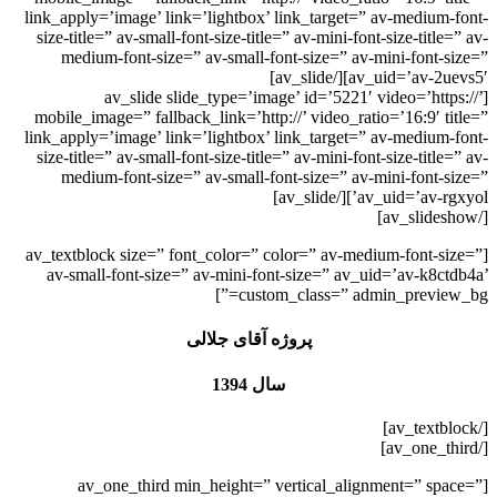
link_apply=’image’ link=’lightbox’ link_target=” av-medium-font-
size-title=” av-small-font-size-title=” av-mini-font-size-title=” av-
medium-font-size=” av-small-font-size=” av-mini-font-size=”
av_uid=’av-2uevs5′][/av_slide]
[av_slide slide_type=’image’ id=’5221′ video=’https://’
mobile_image=” fallback_link=’http://’ video_ratio=’16:9′ title=”
link_apply=’image’ link=’lightbox’ link_target=” av-medium-font-
size-title=” av-small-font-size-title=” av-mini-font-size-title=” av-
medium-font-size=” av-small-font-size=” av-mini-font-size=”
av_uid=’av-rgxyol’][/av_slide]
[/av_slideshow]
[av_textblock size=” font_color=” color=” av-medium-font-size=”
av-small-font-size=” av-mini-font-size=” av_uid=’av-k8ctdb4a’
custom_class=” admin_preview_bg=”]
پروژه آقای جلالی
سال 1394
[/av_textblock]
[/av_one_third]
[av_one_third min_height=” vertical_alignment=” space=”