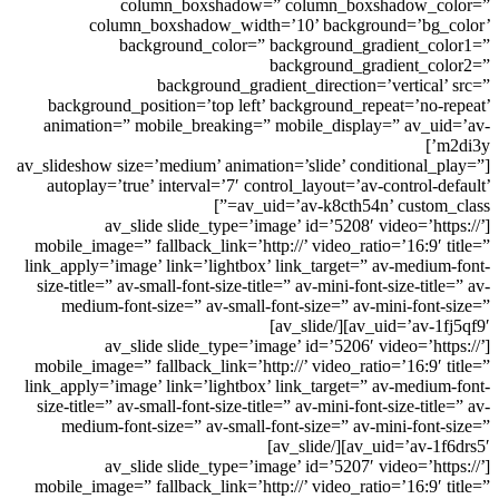
column_boxshadow=” column_boxshadow_color=”
column_boxshadow_width=’10’ background=’bg_color’
background_color=” background_gradient_color1=”
background_gradient_color2=”
background_gradient_direction=’vertical’ src=”
background_position=’top left’ background_repeat=’no-repeat’
animation=” mobile_breaking=” mobile_display=” av_uid=’av-
m2di3y’]
[av_slideshow size=’medium’ animation=’slide’ conditional_play=”
autoplay=’true’ interval=’7′ control_layout=’av-control-default’
av_uid=’av-k8cth54n’ custom_class=”]
[av_slide slide_type=’image’ id=’5208′ video=’https://’
mobile_image=” fallback_link=’http://’ video_ratio=’16:9′ title=”
link_apply=’image’ link=’lightbox’ link_target=” av-medium-font-
size-title=” av-small-font-size-title=” av-mini-font-size-title=” av-
medium-font-size=” av-small-font-size=” av-mini-font-size=”
av_uid=’av-1fj5qf9′][/av_slide]
[av_slide slide_type=’image’ id=’5206′ video=’https://’
mobile_image=” fallback_link=’http://’ video_ratio=’16:9′ title=”
link_apply=’image’ link=’lightbox’ link_target=” av-medium-font-
size-title=” av-small-font-size-title=” av-mini-font-size-title=” av-
medium-font-size=” av-small-font-size=” av-mini-font-size=”
av_uid=’av-1f6drs5′][/av_slide]
[av_slide slide_type=’image’ id=’5207′ video=’https://’
mobile_image=” fallback_link=’http://’ video_ratio=’16:9′ title=”