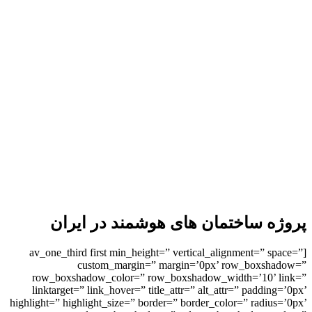
پروژه ساختمان های هوشمند در ایران
[av_one_third first min_height=” vertical_alignment=” space=”
custom_margin=” margin=’0px’ row_boxshadow=”
row_boxshadow_color=” row_boxshadow_width=’10’ link=”
linktarget=” link_hover=” title_attr=” alt_attr=” padding=’0px’
highlight=” highlight_size=” border=” border_color=” radius=’0px’