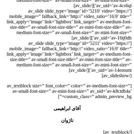
medium-font-size=” av-small-font-size=” av-mini-font-size=”
av_uid=’av-4cs6qt’][/av_slide]
[av_slide slide_type=’image’ id=’5210′ video=’https://’
mobile_image=” fallback_link=’http://’ video_ratio=’16:9′ title=”
link_apply=’image’ link=’lightbox’ link_target=” av-medium-font-
size-title=” av-small-font-size-title=” av-mini-font-size-title=” av-
medium-font-size=” av-small-font-size=” av-mini-font-size=”
av_uid=’av-16tj0dh’][/av_slide]
[av_slide slide_type=’image’ id=’5211′ video=’https://’
mobile_image=” fallback_link=’http://’ video_ratio=’16:9′ title=”
link_apply=’image’ link=’lightbox’ link_target=” av-medium-font-
size-title=” av-small-font-size-title=” av-mini-font-size-title=” av-
medium-font-size=” av-small-font-size=” av-mini-font-size=”
av_uid=’av-14emsmt’][/av_slide]
[/av_slideshow]
[av_textblock size=” font_color=” color=” av-medium-font-size=”
av-small-font-size=” av-mini-font-size=” av_uid=’av-k8ctdb4a’
custom_class=” admin_preview_bg=”]
آقای ابراهیمی
ناژوان
[/av_textblock]