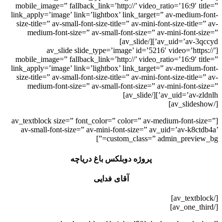
mobile_image=” fallback_link=’http://’ video_ratio=’16:9′ title=”
link_apply=’image’ link=’lightbox’ link_target=” av-medium-font-
size-title=” av-small-font-size-title=” av-mini-font-size-title=” av-
medium-font-size=” av-small-font-size=” av-mini-font-size=”
av_uid=’av-3qccyd’][/av_slide]
[av_slide slide_type=’image’ id=’5216′ video=’https://’
mobile_image=” fallback_link=’http://’ video_ratio=’16:9′ title=”
link_apply=’image’ link=’lightbox’ link_target=” av-medium-font-
size-title=” av-small-font-size-title=” av-mini-font-size-title=” av-
medium-font-size=” av-small-font-size=” av-mini-font-size=”
av_uid=’av-zldnlh’][/av_slide]
[/av_slideshow]
[av_textblock size=” font_color=” color=” av-medium-font-size=”
av-small-font-size=” av-mini-font-size=” av_uid=’av-k8ctdb4a’
custom_class=” admin_preview_bg=”]
پروژه دوبلکس باغ دریاچه
آقای فدایی
[/av_textblock]
[/av_one_third]