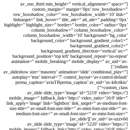
[av_one_third min_height=” vertical_alignment=” space=”
custom_margin=” margin=’0px’ row_boxshadow=”
row_boxshadow_color=” row_boxshadow_width=’10’ link=”
linktarget=” link_hover=” title_attr=” alt_attr=” padding=’0px’
highlight=” highlight_size=” border=” border_color=” radius=’0px’
column_boxshadow=” column_boxshadow_color=”
column_boxshadow_width=’10’ background=’bg_color’
background_color=” background_gradient_color1=”
background_gradient_color2=”
background_gradient_direction=’vertical’ src=”
background_position=’top left’ background_repeat=’no-repeat’
animation=” mobile_breaking=” mobile_display=” av_uid=’av-
1mllam’]
[av_slideshow size=’masonry’ animation=’slide’ conditional_play=”
autoplay=’true’ interval=’7′ control_layout=’av-control-default’
perma_caption=’aviaTBperma_caption’ av_uid=’av-k8ctikio’
custom_class=”]
[av_slide slide_type=’image’ id=’5219′ video=’https://’
mobile_image=” fallback_link=’http://’ video_ratio=’16:9′ title=”
link_apply=’image’ link=’lightbox’ link_target=” av-medium-font-
size-title=” av-small-font-size-title=” av-mini-font-size-title=” av-
medium-font-size=” av-small-font-size=” av-mini-font-size=”
av_uid=’av-uzzv6d’][/av_slide]
[av_slide slide_type=’image’ id=’5220′ video=’https://’
mobile_image=” fallback_link=’http://’ video_ratio=’16:9′ title=”