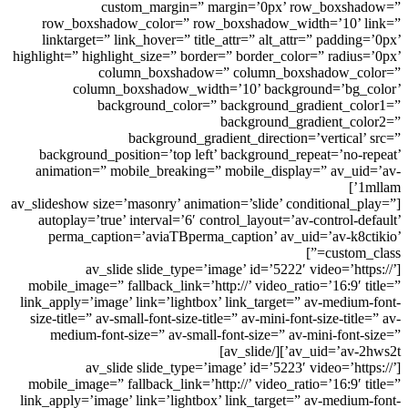
custom_margin=” margin=’0px’ row_boxshadow=”
row_boxshadow_color=” row_boxshadow_width=’10’ link=”
linktarget=” link_hover=” title_attr=” alt_attr=” padding=’0px’
highlight=” highlight_size=” border=” border_color=” radius=’0px’
column_boxshadow=” column_boxshadow_color=”
column_boxshadow_width=’10’ background=’bg_color’
background_color=” background_gradient_color1=”
background_gradient_color2=”
background_gradient_direction=’vertical’ src=”
background_position=’top left’ background_repeat=’no-repeat’
animation=” mobile_breaking=” mobile_display=” av_uid=’av-
1mllam’]
[av_slideshow size=’masonry’ animation=’slide’ conditional_play=”
autoplay=’true’ interval=’6′ control_layout=’av-control-default’
perma_caption=’aviaTBperma_caption’ av_uid=’av-k8ctikio’
custom_class=”]
[av_slide slide_type=’image’ id=’5222′ video=’https://’
mobile_image=” fallback_link=’http://’ video_ratio=’16:9′ title=”
link_apply=’image’ link=’lightbox’ link_target=” av-medium-font-
size-title=” av-small-font-size-title=” av-mini-font-size-title=” av-
medium-font-size=” av-small-font-size=” av-mini-font-size=”
av_uid=’av-2hws2t’][/av_slide]
[av_slide slide_type=’image’ id=’5223′ video=’https://’
mobile_image=” fallback_link=’http://’ video_ratio=’16:9′ title=”
link_apply=’image’ link=’lightbox’ link_target=” av-medium-font-