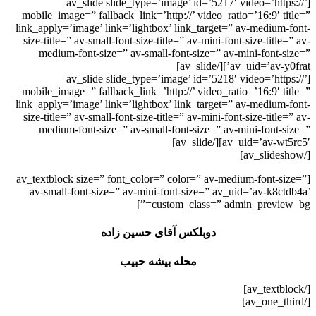
[av_slide slide_type=’image’ id=’5217′ video=’https://’
mobile_image=” fallback_link=’http://’ video_ratio=’16:9′ title=”
link_apply=’image’ link=’lightbox’ link_target=” av-medium-font-
size-title=” av-small-font-size-title=” av-mini-font-size-title=” av-
medium-font-size=” av-small-font-size=” av-mini-font-size=”
av_uid=’av-y0frat’][/av_slide]
[av_slide slide_type=’image’ id=’5218′ video=’https://’
mobile_image=” fallback_link=’http://’ video_ratio=’16:9′ title=”
link_apply=’image’ link=’lightbox’ link_target=” av-medium-font-
size-title=” av-small-font-size-title=” av-mini-font-size-title=” av-
medium-font-size=” av-small-font-size=” av-mini-font-size=”
av_uid=’av-wt5rc5′][/av_slide]
[/av_slideshow]
[av_textblock size=” font_color=” color=” av-medium-font-size=”
av-small-font-size=” av-mini-font-size=” av_uid=’av-k8ctdb4a’
custom_class=” admin_preview_bg=”]
دوبلکس آقای حسین زاده
محله بیشه حبیب
[/av_textblock]
[/av_one_third]