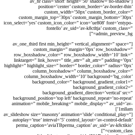
[av_hr class=’short’ height=’50’ shadow=’no-shadow’
position=’center’ custom_border=’av-border-thin’
custom_width=’50px’ custom_border_color=”
custom_margin_top=’30px’ custom_margin_bottom=’30px’
icon_select=’yes’ custom_icon_color=” icon=’ue808′ font=’entypo-
fontello’ av_uid=’av-k8ctltja’ custom_class=”
admin_preview_bg=”]
[av_one_third first min_height=” vertical_alignment=” space=”
custom_margin=” margin=’0px’ row_boxshadow=”
row_boxshadow_color=” row_boxshadow_width=’10’ link=”
linktarget=” link_hover=” title_attr=” alt_attr=” padding=’0px’
highlight=” highlight_size=” border=” border_color=” radius=’0px’
column_boxshadow=” column_boxshadow_color=”
column_boxshadow_width=’10’ background=’bg_color’
background_color=” background_gradient_color1=”
background_gradient_color2=”
background_gradient_direction=’vertical’ src=”
background_position=’top left’ background_repeat=’no-repeat’
animation=” mobile_breaking=” mobile_display=” av_uid=’av-
1mllam’]
[av_slideshow size=’masonry’ animation=’slide’ conditional_play=”
autoplay=’true’ interval=’5′ control_layout=’av-control-default’
perma_caption=’aviaTBperma_caption’ av_uid=’av-k8ctikio’
custom_class=”]