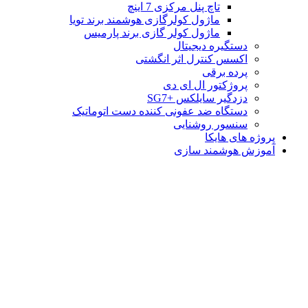
تاچ پنل مرکزی 7 اینچ
ماژول کولرگازی هوشمند برند تویا
ماژول کولر گازی برند پارمیس
دستگیره دیجیتال
اکسس کنترل اثر انگشتی
پرده برقی
پروژکتور ال ای دی
دزدگیر سایلکس +SG7
دستگاه ضد عفونی کننده دست اتوماتیک
سنسور روشنایی
پروژه های هایکا
آموزش هوشمند سازی