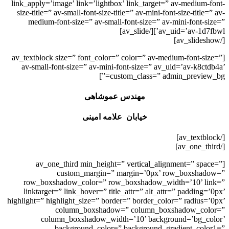
link_apply=’image’ link=’lightbox’ link_target=” av-medium-font-
size-title=” av-small-font-size-title=” av-mini-font-size-title=” av-
medium-font-size=” av-small-font-size=” av-mini-font-size=”
av_uid=’av-1d7fbwl’][/av_slide]
[/av_slideshow]
[av_textblock size=” font_color=” color=” av-medium-font-size=”
av-small-font-size=” av-mini-font-size=” av_uid=’av-k8ctdb4a’
custom_class=” admin_preview_bg=”]
مهندس عموشاهی
خیابان علامه امینی
[/av_textblock]
[/av_one_third]
[av_one_third min_height=” vertical_alignment=” space=”
custom_margin=” margin=’0px’ row_boxshadow=”
row_boxshadow_color=” row_boxshadow_width=’10’ link=”
linktarget=” link_hover=” title_attr=” alt_attr=” padding=’0px’
highlight=” highlight_size=” border=” border_color=” radius=’0px’
column_boxshadow=” column_boxshadow_color=”
column_boxshadow_width=’10’ background=’bg_color’
background_color=” background_gradient_color1=”