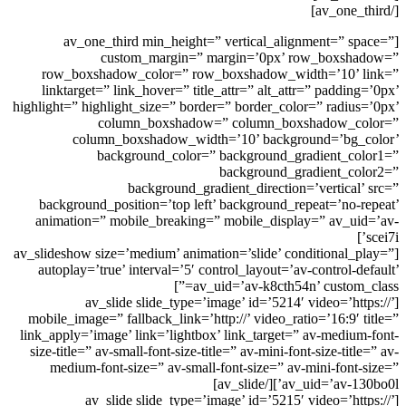
[/av_one_third]
[av_one_third min_height=” vertical_alignment=” space=”
custom_margin=” margin=’0px’ row_boxshadow=”
row_boxshadow_color=” row_boxshadow_width=’10’ link=”
linktarget=” link_hover=” title_attr=” alt_attr=” padding=’0px’
highlight=” highlight_size=” border=” border_color=” radius=’0px’
column_boxshadow=” column_boxshadow_color=”
column_boxshadow_width=’10’ background=’bg_color’
background_color=” background_gradient_color1=”
background_gradient_color2=”
background_gradient_direction=’vertical’ src=”
background_position=’top left’ background_repeat=’no-repeat’
animation=” mobile_breaking=” mobile_display=” av_uid=’av-
scei7i’]
[av_slideshow size=’medium’ animation=’slide’ conditional_play=”
autoplay=’true’ interval=’5′ control_layout=’av-control-default’
av_uid=’av-k8cth54n’ custom_class=”]
[av_slide slide_type=’image’ id=’5214′ video=’https://’
mobile_image=” fallback_link=’http://’ video_ratio=’16:9′ title=”
link_apply=’image’ link=’lightbox’ link_target=” av-medium-font-
size-title=” av-small-font-size-title=” av-mini-font-size-title=” av-
medium-font-size=” av-small-font-size=” av-mini-font-size=”
av_uid=’av-130bo0l’][/av_slide]
[av_slide slide_type=’image’ id=’5215′ video=’https://’