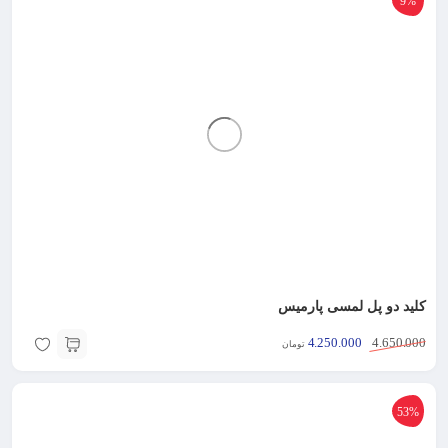
9%
کلید دو پل لمسی پارمیس
4.250.000
4.650.000
تومان
53%