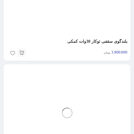
بلندگوی سقفی توکار 30وات کمکی
3.900.000
تومان