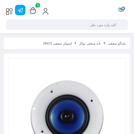
0
بلندگو سقفی
باند سقفی توکار
اسپیکر سقفی SP618