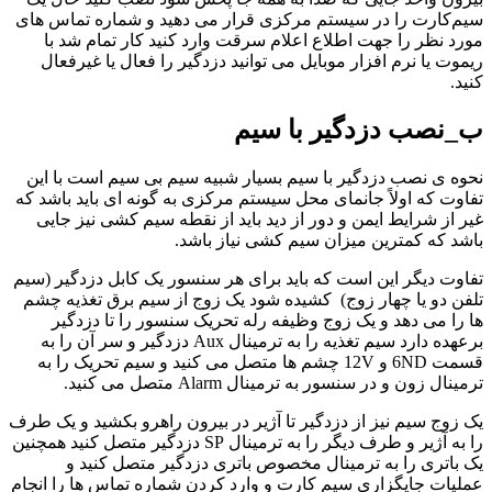
سیم‌کارت را در سیستم مرکزی قرار می دهید و شماره تماس های
مورد نظر را جهت اطلاع اعلام سرقت وارد کنید کار تمام شد با
ریموت یا نرم افزار موبایل می توانید دزدگیر را فعال یا غیرفعال
کنید.
ب_نصب دزدگیر با سیم
نحوه ی نصب دزدگیر با سیم بسیار شبیه سیم بی سیم است با این
تفاوت که اولاً جانمای محل سیستم مرکزی به گونه ای باید باشد که
غیر از شرایط ایمن و دور از دید باید از نقطه سیم کشی نیز جایی
باشد که کمترین میزان سیم کشی نیاز باشد.
تفاوت دیگر این است که باید برای هر سنسور یک کابل دزدگیر (سیم
تلفن دو یا چهار زوج) کشیده شود یک زوج از سیم برق تغذیه چشم
ها را می دهد و یک زوج وظیفه رله تحریک سنسور را تا دزدگیر
برعهده دارد سیم تغذیه را به ترمینال Aux دزدگیر و سر آن را به
قسمت 6ND و 12V چشم ها متصل می کنید و سیم تحریک را به
ترمینال زون و در سنسور به ترمینال Alarm متصل می کنید.
یک زوج سیم نیز از دزدگیر تا آژیر در بیرون راهرو بکشید و یک طرف
را به آژیر و طرف دیگر را به ترمینال SP دزدگیر متصل کنید همچنین
یک باتری را به ترمینال مخصوص باتری دزدگیر متصل کنید و
عملیات جایگزاری سیم کارت و وارد کردن شماره تماس ها را انجام