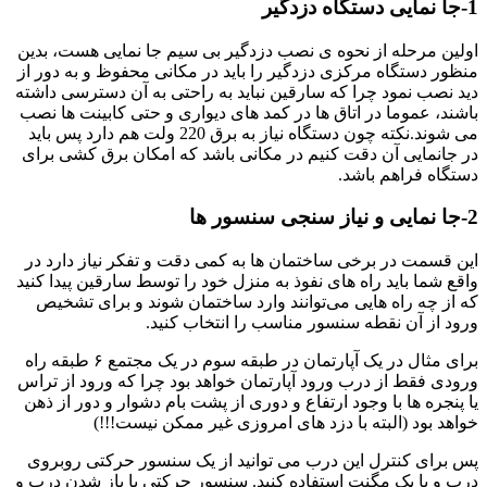
1-جا نمایی دستگاه دزدگیر
اولین مرحله از نحوه ی نصب دزدگیر بی سیم جا نمایی هست، بدین
منظور دستگاه مرکزی دزدگیر را باید در مکانی محفوظ و به دور از
دید نصب نمود چرا که سارقین نباید به راحتی به آن دسترسی داشته
باشند، عموما در اتاق ها در کمد های دیواری و حتی کابینت ها نصب
می شوند.نکته چون دستگاه نیاز به برق 220 ولت هم دارد پس باید
در جانمایی آن دقت کنیم در مکانی باشد که امکان برق کشی برای
دستگاه فراهم باشد.
2-جا نمایی و نیاز سنجی سنسور ها
این قسمت در برخی ساختمان ها به کمی دقت و تفکر نیاز دارد در
واقع شما باید راه های نفوذ به منزل خود را توسط سارقین پیدا کنید
که از چه راه‌ هایی می‌توانند وارد ساختمان شوند و برای تشخیص
ورود از آن نقطه سنسور مناسب را انتخاب کنید.
برای مثال در یک آپارتمان در طبقه سوم در یک مجتمع ۶ طبقه راه
ورودی فقط از درب ورود آپارتمان خواهد بود چرا که ورود از تراس
یا پنجره ها با وجود ارتفاع و دوری از پشت‌ بام دشوار و دور از ذهن
خواهد بود (البته با دزد های امروزی غیر ممکن نیست!!!)
پس برای کنترل این درب می توانید از یک سنسور حرکتی روبروی
درب و یا یک مگنت استفاده کنید. سنسور حرکتی با باز شدن درب و