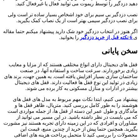
دهید دزدگیر را توسط ریموت می توانید فعال یا غیرفعال کنید.
نصب دزدگیر بی سیم برای خود اشخاص بسیار ساده تر است ولی
برای نصب دزدگیر سیمی بهتر است از یک نصاب کمک بگیرید.
اگر هنوز در انتخاب دزدگیر خود شک دارید پیشنهاد میکنم حتما مقاله
ی
6 نکته قبل از خرید دزدگیر
را بخوانید.
سخن پایانی
قفل های دیجیتال دارای انواع مختلفی هستند که از مزایا و معایب
زیادی برخوردارند. سرعت ساخت و استفاده آنها، در صنعت
ساختمان سازی بسیار افزایش یافته است. به همین جهت، برند های
زیادی در تولید این نوع قفل ها فعالیت دارند. قفل های دیجیتال
بیشتر در ادارات و منازل مسکونی به کار برده می شوند.
پیشنهاد می کنیم، ابتدا نکات مهم مربوط به مدل های قفل های
هوشمند را به طور کامل بررسی کنید. متریال، ظاهر قفل ها و
ماندگاری و طول عمر این دسته از قفل ها، از جمله مواردی است
که می بایست در نظر داشته باشید‌. در این مسیر می توانید از
مشاوران و افرادی که در این زمینه دارای تجربه هستند نیز مشورت
بگیرید. همچنین حتما پیش از خرید از چندین منبع، قیمت این
محصولات را بررسی کنید تا متحمل پرداخت هزینه های اضافی