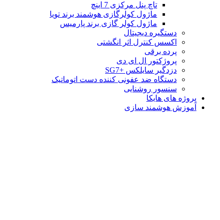
تاچ پنل مرکزی 7 اینچ
ماژول کولرگازی هوشمند برند تویا
ماژول کولر گازی برند پارمیس
دستگیره دیجیتال
اکسس کنترل اثر انگشتی
پرده برقی
پروژکتور ال ای دی
دزدگیر سایلکس +SG7
دستگاه ضد عفونی کننده دست اتوماتیک
سنسور روشنایی
پروژه های هایکا
آموزش هوشمند سازی