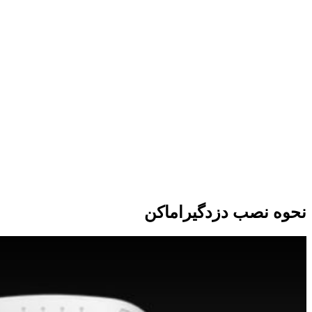
نحوه نصب دزدگیراماکن