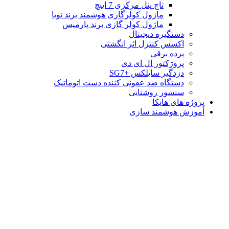
تاچ پنل مرکزی 7 اینچ
ماژول کولرگازی هوشمند برند تویا
ماژول کولر گازی برند پارمیس
دستگیره دیجیتال
اکسس کنترل اثر انگشتی
پرده برقی
پروژکتور ال ای دی
دزدگیر سایلکس +SG7
دستگاه ضد عفونی کننده دست اتوماتیک
سنسور روشنایی
پروژه های هایکا
آموزش هوشمند سازی