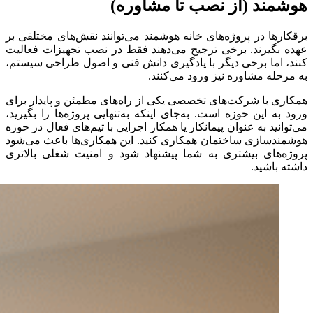
هوشمند (
از
نصب
تا
مشاوره)
برقکارها
در
پروژه‌های
خانه
هوشمند
می‌توانند
نقش‌های
مختلفی
بر
عهده
بگیرند.
برخی
ترجیح
می‌دهند
فقط
در
نصب
تجهیزات
فعالیت
کنند،
اما
برخی
دیگر
با
یادگیری
دانش
فنی
و
اصول
طراحی
سیستم،
به
مرحله
مشاوره
نیز
ورود
می‌کنند.
همکاری
با
شرکت‌های
تخصصی
یکی
از
راه‌های
مطمئن
و
پایدار
برای
ورود
به
این
حوزه
است.
به‌جای
اینکه
به‌تنهایی
پروژه‌ها
را
بگیرید،
می‌توانید
به
عنوان
پیمانکار
یا
همکار
اجرایی
با
تیم‌های
فعال
در
حوزه
هوشمندسازی
ساختمان
همکاری
کنید.
این
همکاری‌ها
باعث
می‌شود
پروژه‌های
بیشتری
به
شما
پیشنهاد
شود
و
امنیت
شغلی
بالاتری
داشته
باشید.