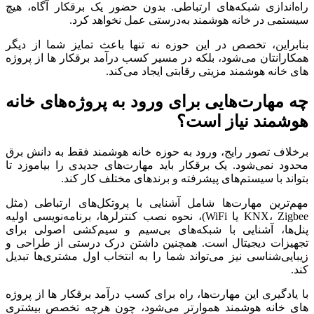
راه‌اندازی
شبکه‌های
ارتباطی.
بدون
حضور
یک
برقکار
آگاه،
هیچ
سیستمی
در
خانه
هوشمند
به‌درستی
عمل
نخواهد
کرد.
بنابراین،
تخصص
در
این
حوزه
نه
تنها
باعث
تمایز
شما
از
دیگر
همکارانتان
می‌شود،
بلکه
در
مسیر
کسب
درآمد
برقکار
ها
از
پروژه
های
خانه
هوشمند
مزیتی
رقابتی
ایجاد
می‌کند.
چه
مهارت‌هایی
برای
ورود
به
پروژه‌های
خانه
هوشمند
نیاز
است؟
برخلاف
تصور
رایج،
ورود
به
حوزه
خانه
هوشمند
فقط
به
دانش
برق
محدود
نمی‌شود.
یک
برقکار
باید
مهارت‌های
جدیدی
را
بیاموزد
تا
بتواند
با
سیستم‌های
پیشرفته
و
برندهای
مختلف
کار
کند.
مهم‌ترین
مهارت‌ها
شامل
آشنایی
با
پروتکل‌های
ارتباطی (
مثل
Zigbee
KNX،
یا
WiFi)،
نحوه
نصب
کنترلرها،
برنامه‌نویسی
اولیه
پنل‌ها،
آشنایی
با
شبکه‌های
بی‌سیم
و
سیم‌کشی
اصولی
برای
تجهیزات
دیجیتال
است.
همچنین
داشتن
درک
درستی
از
طراحی
و
زیبایی‌شناسی
نیز
می‌تواند
شما
را
به
انتخاب
اول
مشتری‌ها
تبدیل
کند.
با
یادگیری
این
مهارت‌ها،
راه
برای
کسب
درآمد
برقکار
ها
از
پروژه
های
خانه
هوشمند
هموارتر
می‌شود،
چون
هرچه
تخصص
بیشتری