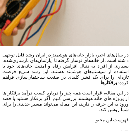
در
سال‌های
اخیر،
بازار
خانه‌های
هوشمند
در
ایران
رشد
قابل
توجهی
داشته
است.
از
خانه‌های
نوساز
گرفته
تا
آپارتمان‌های
بازسازی‌شده،
بسیاری
از
افراد
به
دنبال
افزایش
رفاه
و
امنیت
خانه‌های
خود
با
استفاده
از
سیستم‌های
هوشمند
هستند.
این
رشد
سریع
فرصت
تازه‌ای
را
برای
یک
قشر
کلیدی
در
صنعت
ساختمان‌سازی
فراهم
کرده:
برقکارها
.
در
این
مقاله،
قرار
است
همه
چیز
را
درباره
کسب
درآمد
برقکار
ها
از
پروژه
های
خانه
هوشمند
بررسی
کنیم.
اگر
برقکار
هستید
یا
قصد
ورود
به
این
حرفه
را
دارید،
این
مقاله
می‌تواند
مسیر
جدیدی
را
برای
شما
روشن
کند.
فهرست این محتوا