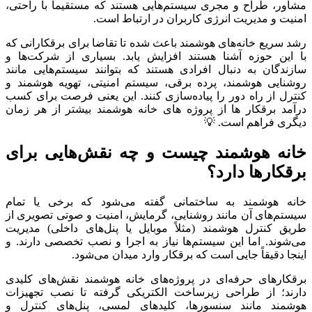
مشاور،
طراح
و
مجری
سیستم‌هایی
هستند
که
مستقیماً
با
راحتی،
امنیت
و
مدیریت
انرژی
کاربران
در
ارتباط
است.
رشد
سریع
خانه‌های
هوشمند
باعث
شده
تا
تقاضا
برای
برقکارانی
که
با
این
حوزه
آشنا
هستند
افزایش
یابد.
بسیاری
از
شرکت‌ها
و
سازندگان
به
دنبال
افرادی
هستند
که
بتوانند
سیستم‌هایی
مانند
روشنایی
هوشمند،
پرده
برقی،
سیستم
امنیتی،
تهویه
هوشمند
و
کنترل
از
راه
دور
را
پیاده‌سازی
کنند.
این
یعنی
فرصت
برای
کسب
درآمد
برقکار
ها
از
پروژه
های
خانه
هوشمند
بیشتر
از
هر
زمان
دیگری
فراهم
است. 💡
خانه
هوشمند
چیست
و
چه
نقش‌هایی
برای
برقکارها
دارد؟
خانه
هوشمند
به
ساختمانی
گفته
می‌شود
که
برخی
یا
تمام
سیستم‌های
آن
مانند
روشنایی،
گرمایش،
امنیت
و
صوتی
تصویری
از
طریق
کنترل
هوشمند (
مثلاً
موبایل
یا
پنل‌های
داخلی)
مدیریت
می‌شوند.
اما
این
سیستم‌ها
نیاز
به
اجرا
و
نصب
تخصصی
دارند.
و
اینجا
دقیقاً
جایی
است
که
برقکار
وارد
میدان
می‌شود.
برقکارهای
حرفه‌ای
در
پروژه‌های
خانه
هوشمند
نقش‌های
کلیدی
دارند؛
از
طراحی
زیرساخت
الکتریکی
گرفته
تا
نصب
تجهیزات
هوشمند
مانند
سنسورها،
کلیدهای
لمسی،
پنل‌های
کنترل
و