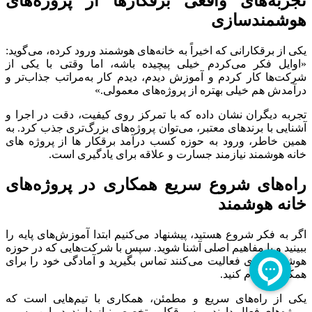
تجربه‌های
واقعی
برقکارها
از
پروژه‌های
هوشمندسازی
یکی
از
برقکارانی
که
اخیراً
به
خانه‌های
هوشمند
ورود
کرده،
می‌گوید:
«
اوایل
فکر
می‌کردم
خیلی
پیچیده
باشه،
اما
وقتی
با
یکی
از
شرکت‌ها
کار
کردم
و
آموزش
دیدم،
دیدم
کار
به‌مراتب
جذاب‌تر
و
درآمدش
هم
خیلی
بهتره
از
پروژه‌های
معمولی.»
تجربه
دیگران
نشان
داده
که
با
تمرکز
روی
کیفیت،
دقت
در
اجرا
و
آشنایی
با
برندهای
معتبر،
می‌توان
پروژه‌های
بزرگ‌تری
جذب
کرد.
به
همین
خاطر،
ورود
به
حوزه
کسب
درآمد
برقکار
ها
از
پروژه
های
خانه
هوشمند
نیازمند
جسارت
و
علاقه
برای
یادگیری
است.
راه‌های
شروع
سریع
همکاری
در
پروژه‌های
خانه
هوشمند
اگر
به
فکر
شروع
هستید،
پیشنهاد
می‌کنیم
ابتدا
آموزش‌های
پایه
را
ببینید
و
با
مفاهیم
اصلی
آشنا
شوید.
سپس
با
شرکت‌هایی
که
در
حوزه
هوشمندسازی
فعالیت
می‌کنند
تماس
بگیرید
و
آمادگی
خود
را
برای
همکاری
اعلام
کنید.
یکی
از
راه‌های
سریع
و
مطمئن،
همکاری
با
تیم‌هایی
است
که
پروژه‌های
فعال
دارند
و
به
برقکار
متخصص
نیاز
دارند.
در
این
مسیر،