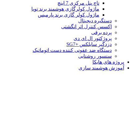
تاچ پنل مرکزی 7 اینچ
ماژول کولرگازی هوشمند برند تویا
ماژول کولر گازی برند پارمیس
دستگیره دیجیتال
اکسس کنترل اثر انگشتی
پرده برقی
پروژکتور ال ای دی
دزدگیر سایلکس +SG7
دستگاه ضد عفونی کننده دست اتوماتیک
سنسور روشنایی
پروژه های هایکا
آموزش هوشمند سازی