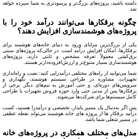
داشته
باشید،
پروژه‌های
بزرگ‌تر
و
پرسودتری
به
شما
سپرده
خواهد
شد.
چگونه
برقکارها
می‌توانند
درآمد
خود
را
با
پروژه‌های
هوشمندسازی
افزایش
دهند؟
یکی
از
بزرگ‌ترین
مزایای
ورود
به
دنیای
خانه‌های
هوشمند
برای
برقکارها،
امکان
افزایش
درآمد
است.
در
حالی‌که
پروژه‌های
سنتی
برق‌کشی
معمولاً
تعرفه
مشخص
و
ثابتی
دارند،
پروژه‌های
هوشمندسازی
بسیار
متنوع‌تر
و
ارزش‌افزوده‌دارتر
هستند.
شما
می‌توانید
از
راه‌های
مختلفی
درآمدزایی
کنید:
نصب
و
راه‌اندازی
تجهیزات،
مشاوره
در
طراحی
سیستم
هوشمند،
نگهداری
و
سرویس‌های
دوره‌ای،
و
حتی
آموزش
به
تیم‌های
دیگر.
برخی
از
برقکارها
پس
از
مدتی
حتی
وارد
حوزه
فروش
تجهیزات
یا
طراحی
کامل
سیستم‌ها
برای
شرکت‌ها
می‌شوند.
پس
اگر
به‌دنبال
یک
مسیر
پایدار،
تخصصی
و
درآمدزا
هستید،
کسب
درآمد
برقکار
ها
از
پروژه
های
خانه
هوشمند
می‌تواند
نقطه
عطفی
در
مسیر
شغلی
شما
باشد.
مدل‌های
مختلف
همکاری
در
پروژه‌های
خانه