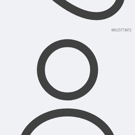
0912
5773672