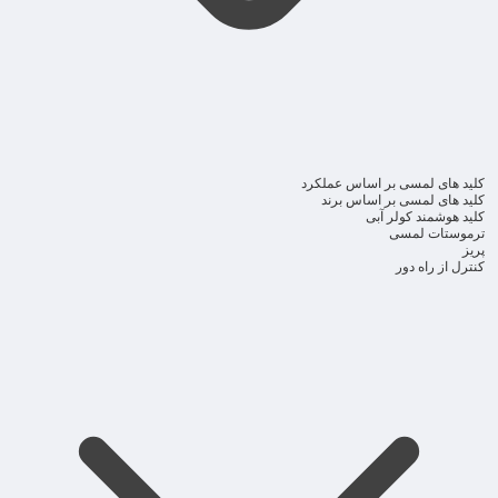
کلید های لمسی بر اساس عملکرد
کلید های لمسی بر اساس برند
کلید هوشمند کولر آبی
ترموستات لمسی
پریز
کنترل از راه دور