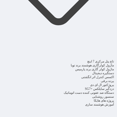
تاچ پنل مرکزی 7 اینچ
ماژول کولرگازی هوشمند برند تویا
ماژول کولر گازی برند پارمیس
دستگیره دیجیتال
اکسس کنترل اثر انگشتی
پرده برقی
پروژکتور ال ای دی
دزدگیر سایلکس +SG7
دستگاه ضد عفونی کننده دست اتوماتیک
سنسور روشنایی
پروژه های هایکا
آموزش هوشمند سازی