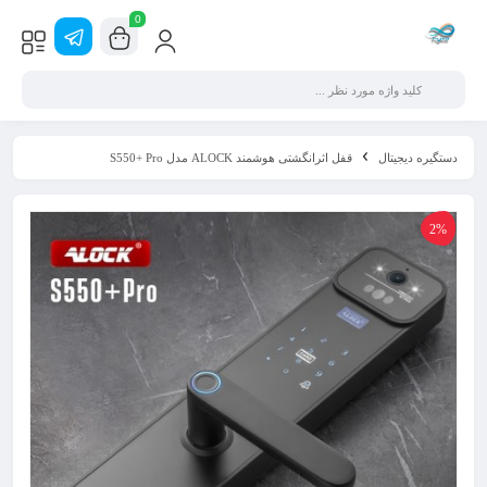
0
دستگیره دیجیتال
قفل اثرانگشتی هوشمند ALOCK مدل S550+ Pro
2%