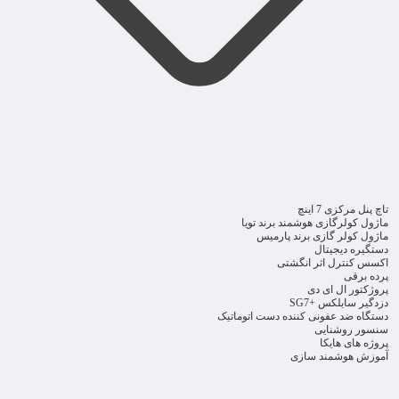
تاچ پنل مرکزی 7 اینچ
ماژول کولرگازی هوشمند برند تویا
ماژول کولر گازی برند پارمیس
دستگیره دیجیتال
اکسس کنترل اثر انگشتی
پرده برقی
پروژکتور ال ای دی
دزدگیر سایلکس +SG7
دستگاه ضد عفونی کننده دست اتوماتیک
سنسور روشنایی
پروژه های هایکا
آموزش هوشمند سازی