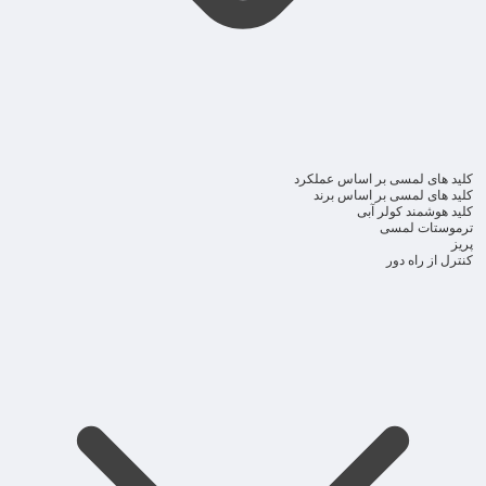
کلید های لمسی بر اساس عملکرد
کلید های لمسی بر اساس برند
کلید هوشمند کولر آبی
ترموستات لمسی
پریز
کنترل از راه دور