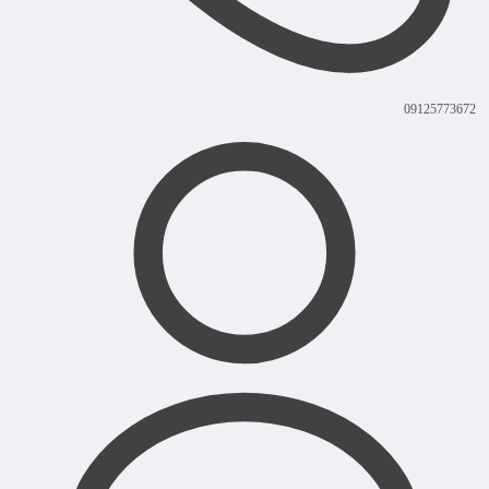
0912
5773672