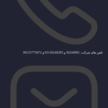
تلفن های شرکت: 36244992 و 03136240285 و 09125773672