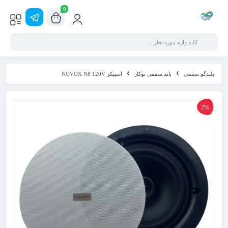
0
بلندگو سقفی
باند سقفی توکار
اسپیکر NOVOX N8 120V
2%