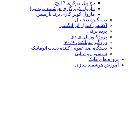
تاچ پنل مرکزی 7 اینچ
ماژول کولرگازی هوشمند برند تویا
ماژول کولر گازی برند پارمیس
دستگیره دیجیتال
اکسس کنترل اثر انگشتی
پرده برقی
پروژکتور ال ای دی
دزدگیر سایلکس +SG7
دستگاه ضد عفونی کننده دست اتوماتیک
سنسور روشنایی
پروژه های هایکا
آموزش هوشمند سازی