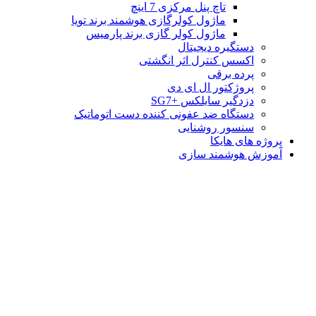
تاچ پنل مرکزی 7 اینچ
ماژول کولرگازی هوشمند برند تویا
ماژول کولر گازی برند پارمیس
دستگیره دیجیتال
اکسس کنترل اثر انگشتی
پرده برقی
پروژکتور ال ای دی
دزدگیر سایلکس +SG7
دستگاه ضد عفونی کننده دست اتوماتیک
سنسور روشنایی
پروژه های هایکا
آموزش هوشمند سازی