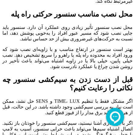
غیرمرتبط نگاه کند.
محل نصب مناسب سنسور حرکتی راه پله
محل نصب سنسور تأثیر زیادی روی عملکرد آن دارد. سنسور باید
جایی نصب شود که مسیر عبور افراد را به‌خوبی پوشش دهد، اما
نسبت به حرکت‌های غیرضروری بیش از حد حساس نباشد.
بهتر است سنسور در ارتفاع مناسب و با زاویه‌ای نصب شود که
ورود افراد به محدوده راه پله یا راهرو را سریع تشخیص دهد. نصب
خیلی پایین، خیلی بالا یا در زاویه اشتباه می‌تواند باعث تأخیر در
روشن شدن چراغ یا عملکرد نادرست شود.
قبل از دست زدن به سیم‌کشی سنسور چه
نکاتی را رعایت کنیم؟
اگر مشکل فقط با تنظیم TIME، LUX و SENS حل نشد، ممکن
است نیاز به بررسی سیم‌کشی وجود داشته باشد. در این حالت، قبل
از هر کاری باید برق مدار را از فیوز قطع کنید.
اگر با برق‌کاری آشنا نیستید، سیم‌کشی سنسور را خودتان باز نکنید.
اتصال اشتباه سیم‌ها می‌تواند باعث خرابی سنسور، آسیب به لامپ
یا خطر برق‌گرفتگی شود. در این شرایط بهتر است از برقکار یا