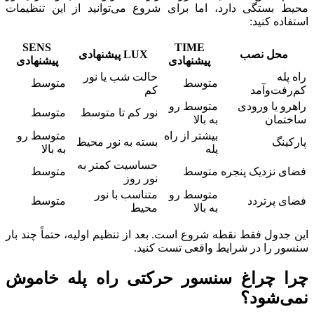
محیط بستگی دارد، اما برای شروع می‌توانید از این تنظیمات
استفاده کنید:
SENS
TIME
محل نصب
LUX پیشنهادی
پیشنهادی
پیشنهادی
راه پله
حالت شب یا نور
متوسط
متوسط
کم‌رفت‌وآمد
کم
راهرو یا ورودی
متوسط رو
نور کم تا متوسط
متوسط
ساختمان
به بالا
بیشتر از راه
متوسط رو
پارکینگ
بسته به نور محیط
پله
به بالا
حساسیت کمتر به
فضای نزدیک پنجره
متوسط
متوسط
نور روز
متوسط رو
متناسب با نور
فضای پرتردد
متوسط
به بالا
محیط
این جدول فقط نقطه شروع است. بعد از تنظیم اولیه، حتماً چند بار
سنسور را در شرایط واقعی تست کنید.
چرا چراغ سنسور حرکتی راه پله خاموش
نمی‌شود؟