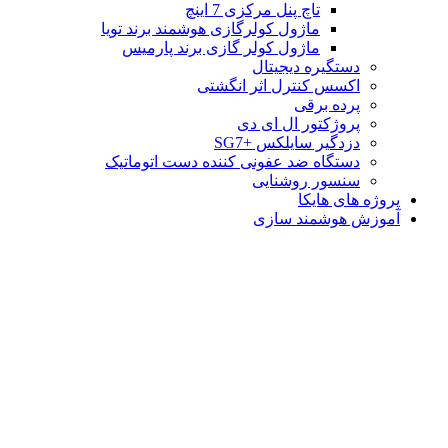
تاچ پنل مرکزی 7 اینچ
ماژول کولرگازی هوشمند برند تویا
ماژول کولر گازی برند پارمیس
دستگیره دیجیتال
اکسس کنترل اثر انگشتی
پرده برقی
پروژکتور ال ای دی
دزدگیر سایلکس +SG7
دستگاه ضد عفونی کننده دست اتوماتیک
سنسور روشنایی
پروژه های هایکا
آموزش هوشمند سازی