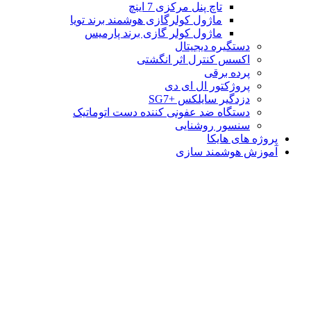
تاچ پنل مرکزی 7 اینچ
ماژول کولرگازی هوشمند برند تویا
ماژول کولر گازی برند پارمیس
دستگیره دیجیتال
اکسس کنترل اثر انگشتی
پرده برقی
پروژکتور ال ای دی
دزدگیر سایلکس +SG7
دستگاه ضد عفونی کننده دست اتوماتیک
سنسور روشنایی
پروژه های هایکا
آموزش هوشمند سازی