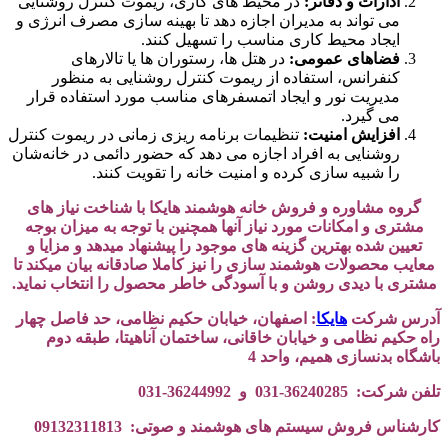
ادارات و دفاتر:
در محیط‌ های کاری، ریموت کنترل روشنایی
می‌ تواند به مدیران اجازه دهد تا بهینه‌ سازی مصرف انرژی و
ایجاد محیط کاری مناسب را تسهیل کنند.
فضاهای عمومی:
در هتل‌ ها، رستوران‌ ها یا تالارهای
کنفرانس، استفاده از ریموت کنترل روشنایی به منظور
مدیریت نور و ایجاد اتمسفرهای مناسب مورد استفاده قرار
می‌ گیرد.
افزایش امنیت:
تنظیمات برنامه‌ ریزی زمانی در ریموت کنترل
روشنایی به افراد اجازه می‌ دهد که حضور دائمی در خانه‌شان
را شبیه‌ سازی کرده و امنیت خانه را تقویت کنند.
گروه مشاوره و فروش خانه هوشمند هایکا با شناخت نیاز های
مشتری و امکانات مورد نیاز آنها همچنین با توجه به میزان بوجه
تعیین شده بهترین گزینه های موجود را پیشنهاد میدهد و مزایا و
معایب محصولات هوشمند سازی را نیز کاملا صادقانه بیان میکند تا
مشتری با دیدی روشن و با آسودگی خاطر محصول را انتخاب نماید.
آدرس شرکت
هایکا
: اصفهان، خیابان حکیم نظامی، حد فاصل چهار
راه حکیم نظامی و خیابان خاقانی، ساختمان آناهیتا، طبقه دوم
باشگاه بدنسازی همیم، واحد 4
تلفن شرکت: 36240285-031 و 36244992-031
کارشناس فروش سیستم های هوشمند و صوتی: 09132311813