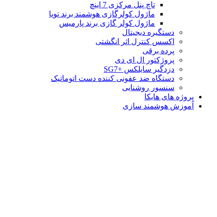
تاچ پنل مرکزی 7 اینچ
ماژول کولرگازی هوشمند برند تویا
ماژول کولر گازی برند پارمیس
دستگیره دیجیتال
اکسس کنترل اثر انگشتی
پرده برقی
پروژکتور ال ای دی
دزدگیر سایلکس +SG7
دستگاه ضد عفونی کننده دست اتوماتیک
سنسور روشنایی
پروژه های هایکا
آموزش هوشمند سازی