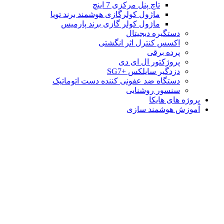
تاچ پنل مرکزی 7 اینچ
ماژول کولرگازی هوشمند برند تویا
ماژول کولر گازی برند پارمیس
دستگیره دیجیتال
اکسس کنترل اثر انگشتی
پرده برقی
پروژکتور ال ای دی
دزدگیر سایلکس +SG7
دستگاه ضد عفونی کننده دست اتوماتیک
سنسور روشنایی
پروژه های هایکا
آموزش هوشمند سازی