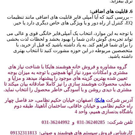
تری بیفزاید.
6. قابلیت‌ های اضافی:
– بررسی کنید که آیا آمپلی‌ فایر قابلیت‌ های اضافی مانند تنظیمات
EQ، کنترل از راه دور و یا ویژگی‌ های خاص دیگری دارد یا خیر.
با توجه به این موارد، انتخاب یک آمپلی‌فایر خانگی قوی و عالی می‌
تواند تجربه‌ی گوش دادن شما را بهبود بخشد و لحظات لذت بخشی
را برای شما فراهم کند. به یاد داشته باشید که قبل از خرید، با
متخصصین مربوطه در این حوزه مشورت کنید تا انتخاب بهتری
داشته باشید.
گروه مشاوره و فروش خانه هوشمند هایکا با شناخت نیاز های
مشتری و امکانات مورد نیاز آنها همچنین با توجه به میزان بوجه
تعیین شده بهترین گزینه های موجود را پیشنهاد میدهد و مزایا و
معایب محصولات هوشمند سازی را نیز کاملا صادقانه بیان میکند تا
مشتری با دیدی روشن و با آسودگی خاطر محصول را انتخاب نماید.
آدرس شرکت
هایکا
: اصفهان، خیابان حکیم نظامی، حد فاصل چهار
راه حکیم نظامی و خیابان خاقانی، ساختمان آناهیتا، طبقه دوم
باشگاه بدنسازی همیم، واحد 4
تلفن شرکت: 36240285-031 و 36244992-031
کارشناس فروش سیستم های هوشمند و صوتی: 09132311813