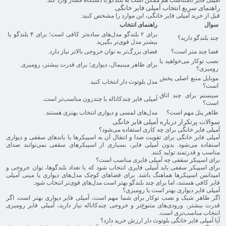
راهنمای سریع انتخاب آمپلی فایر خانگی
قبل از خرید آمپلی فایر خانگی، این موارد را مشخص کنید:
سوال
راهنمای انتخاب
برای ۲ بلندگو مدل‌های ساده‌تر کافی است؛ برای ۴ بلندگو یا
چند بلندگو دارید؟
بیشتر مدل قوی‌تر بگیرید.
فضا چند متر است؟
فضای بزرگ‌تر به توان خروجی بالاتر نیاز دارد.
نصب توکار می‌خواهید یا
برای ظاهر مینیمال، دیواری؛ برای قدرت بیشتر، رومیزی.
رومیزی؟
موبایل منبع اصلی پخش
مدل بلوتوث دار انتخاب کنید.
است؟
سیستم برای چند اتاق
آمپلی فایر چندکاناله یا چندزون مناسب‌تر است.
است؟
ظاهر پنل مهم است؟
مدل‌های لمسی و دیواری انتخاب بهتری هستند.
سوالات پرتکرار درباره آمپلی فایر خانگی
آمپلی فایر خانگی برای چه کاری استفاده می‌شود؟
آمپلی فایر خانگی برای تقویت صدا و انتقال آن به اسپیکرها یا باندهای سقفی و دیواری
استفاده می‌شود. بدون آمپلی فایر، بسیاری از اسپیکرهای سقفی نمی‌توانند صدای
مناسب و قدرتمند تولید کنند.
برای اسپیکر سقفی چه آمپلی فایری مناسب است؟
برای اسپیکر سقفی باید آمپلی فایری انتخاب شود که با تعداد بلندگوها، توان خروجی و
امپدانس اسپیکرها هماهنگ باشد. برای فضاهای کوچک مدل‌های دیواری یا مینی آمپلی
فایر کافی هستند، اما برای چند بلندگو بهتر است مدل‌های قوی‌تر انتخاب شود.
آمپلی فایر دیواری بهتر است یا رومیزی؟
اگر ظاهر شیک و نصب توکار برای شما مهم است، آمپلی فایر دیواری بهتر است. اگر
قدرت بیشتر، ورودی‌های متنوع‌تر و خروجی چندکاناله نیاز دارید، آمپلی فایر رومیزی
انتخاب مناسب‌تری است.
آیا آمپلی فایر خانگی بلوتوث دار ارزش خرید دارد؟