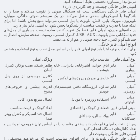
می‌توانید از مشاوره تخصصی هایکا استفاده کنید.
آمپلی فایر خانگی چیست و چه کاربردی دارد؟
آمپلی فایر خانگی دستگاهی است که سیگنال صوتی را تقویت می‌کند و صدا را به
بلندگوها یا اسپیکرهای سقفی منتقل می‌کند. در یک سیستم صوتی خانگی، موبایل،
تلویزیون، موزیک پلیر، فلش، بلوتوث یا پنل لمسی می‌تواند منبع پخش باشد؛ اما برای
اینکه صدا با قدرت و کیفیت مناسب از بلندگوها پخش شود، به آمپلی فایر نیاز دارید.
در خانه‌های مدرن، آمپلی فایر فقط یک تقویت‌کننده ساده نیست. بسیاری از مدل‌های
جدید امکاناتی مثل بلوتوث، USB، AUX، کنترل لمسی، ریموت، صفحه نمایش، اتصال به
چند بلندگو و کنترل چند ناحیه صوتی را هم ارائه می‌دهند.
انواع آمپلی فایر خانگی
برای انتخاب بهتر، ابتدا باید نوع آمپلی فایر را بر اساس محل نصب و نوع استفاده مشخص
کنید.
نوع آمپلی فایر
مناسب برای
ویژگی اصلی
آمپلی فایر
اتاق خواب، آشپزخانه، پذیرایی، خانه
ظاهر شیک، نصب توکار، کنترل
دیواری
هوشمند
آسان
آمپلی فایر
کنترل موسیقی از روی پنل
خانه‌های مدرن و پروژه‌های لوکس
لمسی
لمسی
آمپلی فایر
سالن، فروشگاه، دفتر، سیستم‌های
قدرت بیشتر و خروجی‌های
رومیزی
قوی‌تر
متنوع
آمپلی فایر
استفاده روزمره با موبایل
اتصال سریع بدون کابل
بلوتوثی
مینی آمپلی فایر
فضاهای کوچک و اقتصادی
ابعاد کوچک و قیمت مناسب
آمپلی فایر
اتصال چند اسپیکر و کنترل بهتر
ویلا، سالن، چند اتاق
چندکاناله
صدا
پس از انتخاب آمپلی‌فایر، باید
باند سقفی
مناسب را بر اساس توان خروجی، امپدانس و
تعداد کانال‌های دستگاه انتخاب کنید.
آمپلی فایر خانگی بلوتوث دار
آمپلی فایر خانگی بلوتوث دار برای افرادی مناسب است که می‌خواهند موسیقی را