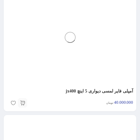
آمپلی فایر لمسی دیواری 5 اینچ jx400
40.000.000
تومان