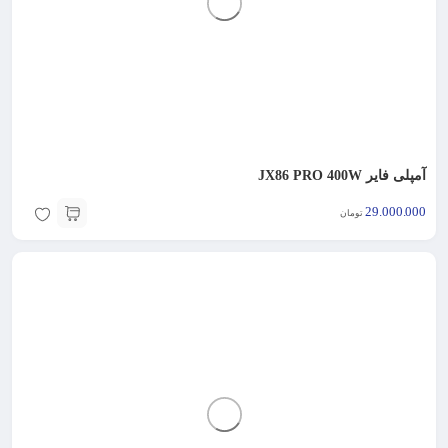
آمپلی فایر JX86 PRO 400W
29.000.000
تومان