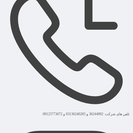
تلفن های شرکت: 36244992 و 03136240285 و 09125773672