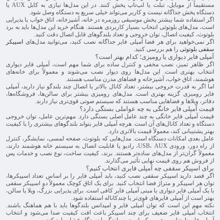
مستقیماً از موبایل، تبلت یا لپ‌تاپ پخش کنند. در این مدل‌ها نیازی به کابل AUX یا
دستگاه پخش جداگانه نیست و کاربر می‌تواند خیلی سریع به دستگاه وصل شود.
اگر استفاده شما بیشتر پخش موسیقی روزمره در خانه، آشپزخانه، اتاق خواب یا پذیرایی
است، مدل‌های بلوتوثی انتخاب بسیار کاربردی هستند. هنگام خرید این مدل‌ها باید به برد
بلوتوث، کیفیت اتصال، توان خروجی و تعداد بلندگوهای قابل اتصال دقت کنید.
اگر نمی‌خواهید برای هر فضا آمپلی فایر جداگانه نصب کنید، می‌توانید مدل‌های
اسپیکر
سقفی بلوتوثی
را هم بررسی کنید.
آمپلی فایر دیواری یا رومیزی؛ کدام بهتر است؟
اگر ظاهر تمیز، نصب مخفی و کنترل ساده برای شما مهم است، آمپلی فایر دیواری
انتخاب بهتری است. این مدل‌ها روی دیوار نصب می‌شوند و معمولاً برای خانه‌های
هوشمند، اتاق خواب، آشپزخانه و فضاهای مدرن مناسب هستند.
اما اگر به قدرت خروجی بیشتر، تعداد کانال بالاتر یا اتصال چند بلندگو نیاز دارید، آمپلی
فایر رومیزی گزینه بهتری است. مدل‌های رومیزی بیشتر برای سالن‌ها، فروشگاه‌ها،
دفاتر، ویلاها و فضاهایی مناسب هستند که سیستم صوتی قوی‌تری نیاز دارند.
قیمت آمپلی فایر خانگی به چه عواملی بستگی دارد؟
قیمت آمپلی فایر خانگی به چند عامل اصلی بستگی دارد. مهم‌ترین عامل، توان خروجی
دستگاه و تعداد کانال‌های آن است. هرچه آمپلی فایر بتواند بلندگوهای بیشتری را با کیفیت
بهتر پشتیبانی کند، معمولاً قیمت بالاتری دارد.
عامل بعدی امکانات دستگاه است. مدل‌هایی که بلوتوث، صفحه لمسی، نمایشگر، کنترل
از راه دور، ورودی USB، AUX، رادیو یا قابلیت اتصال به سیستم خانه هوشمند دارند،
معمولاً گران‌تر از مدل‌های ساده‌تر هستند. برند، کیفیت ساخت، نوع نصب و خدمات پس
از فروش هم روی قیمت نهایی تأثیر می‌گذارند.
برای اسپیکر سقفی چه آمپلی فایری انتخاب کنیم؟
اگر قصد دارید اسپیکر سقفی نصب کنید، باید آمپلی فایر را بر اساس تعداد اسپیکرها،
توان هر اسپیکر و متراژ فضا انتخاب کنید. برای یک اتاق کوچک معمولاً دو اسپیکر سقفی
با یک آمپلی فایر دیواری یا مینی آمپلی فایر کافی است. برای پذیرایی بزرگ، ویلا یا سالن،
بهتر است از آمپلی فایرهای قوی‌تر یا چندکاناله استفاده شود.
نکته مهم این است که توان آمپلی فایر و امپدانس بلندگوها باید با هم هماهنگ باشند.
انتخاب آمپلی فایر ضعیف برای چند اسپیکر باعث افت کیفیت صدا می‌شود و انتخاب
آمپلی فایر نامتناسب هم ممکن است به بلندگو یا دستگاه فشار وارد کند.