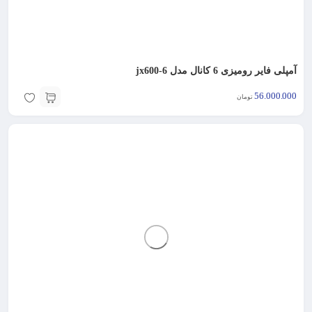
آمپلی فایر رومیزی 6 کانال مدل jx600-6
56.000.000
تومان