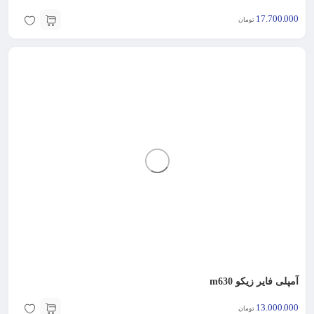
17.700.000
تومان
آمپلی فایر زیکو m630
13.000.000
تومان