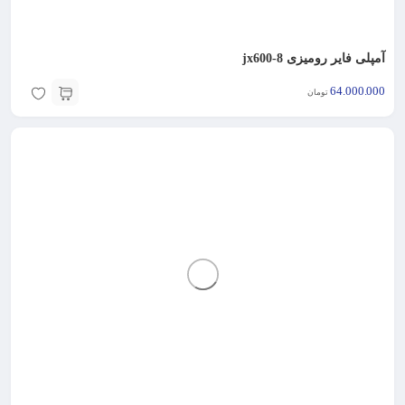
آمپلی فایر رومیزی jx600-8
64.000.000
تومان