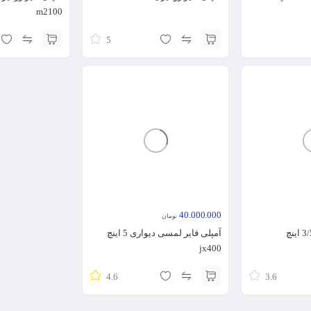
m2100
5
40.000.000
تومان
آمپلی فایر لمسی دیواری 5 اینچ
jx400
4.6
3.6