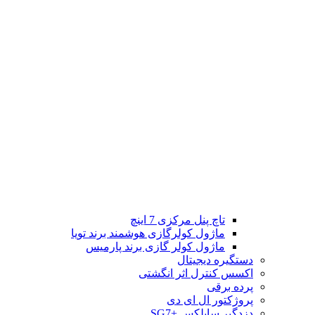
تاچ پنل مرکزی 7 اینچ
ماژول کولرگازی هوشمند برند تویا
ماژول کولر گازی برند پارمیس
دستگیره دیجیتال
اکسس کنترل اثر انگشتی
پرده برقی
پروژکتور ال ای دی
دزدگیر سایلکس +SG7