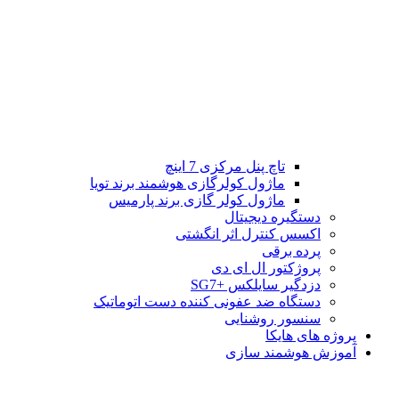
تاچ پنل مرکزی 7 اینچ
ماژول کولرگازی هوشمند برند تویا
ماژول کولر گازی برند پارمیس
دستگیره دیجیتال
اکسس کنترل اثر انگشتی
پرده برقی
پروژکتور ال ای دی
دزدگیر سایلکس +SG7
دستگاه ضد عفونی کننده دست اتوماتیک
سنسور روشنایی
پروژه های هایکا
آموزش هوشمند سازی