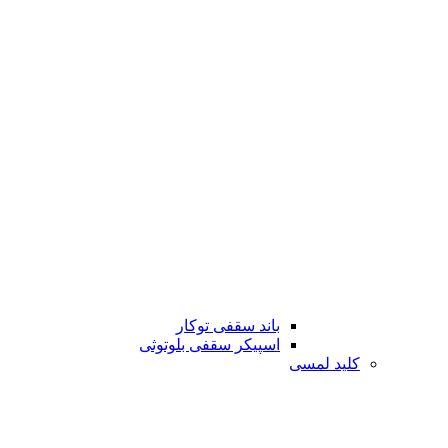
باند سقفی توکار
اسپیکر سقفی بلوتوثی
کلید لمسی