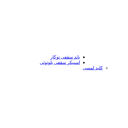
باند سقفی توکار
اسپیکر سقفی بلوتوثی
کلید لمسی